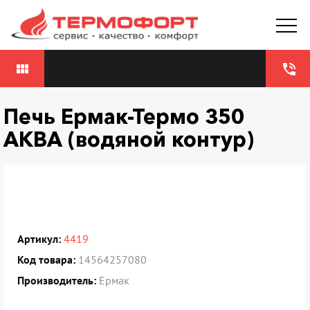
view_module
phone_in_talk
Печь Ермак-Термо 350
АКВА (водяной контур)
Артикул:
4419
Код товара:
14564257080
Производитель:
Ермак