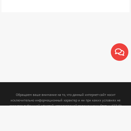
Обращаем ваше внимание на то, что данный интернет-сайт носит
исключительно информационный характер и ни при каких условиях не
является публичной офертой, определяемой положениями Статьи 437 (2)
Гражданского кодекса Российской Федерации. Для получения подробной
информации о наличии и стоимости указанных товаров и (или) услуг,
пожалуйста, обращайтесь к менеджерам с помощью специальной формы связи
или по телефону: (843)5-210-210. Интернет магазин www.termofort.ru не