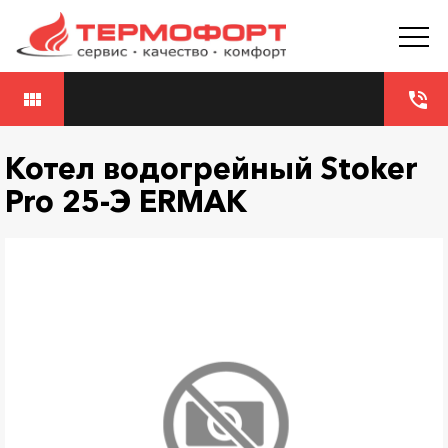
view_module
phone_in_talk
Котел водогрейный Stoker
Pro 25-Э ERMAK