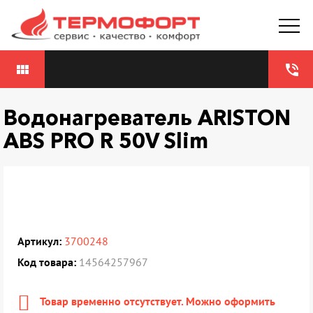
view_module
phone_in_talk
Водонагреватель ARISTON
ABS PRO R 50V Slim
Артикул:
3700248
Код товара:
14564257967
Товар временно отсутствует. Можно оформить