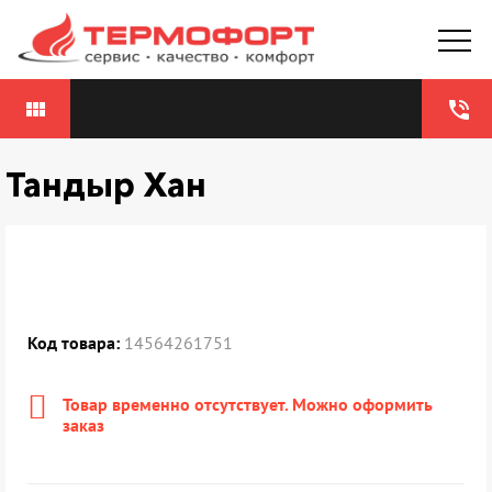
view_module
phone_in_talk
Тандыр Хан
Код товара:
14564261751
Товар временно отсутствует. Можно оформить
заказ