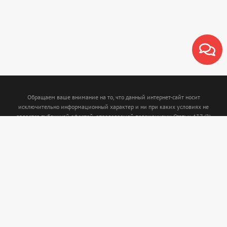
Обращаем ваше внимание на то, что данный интернет-сайт носит
исключительно информационный характер и ни при каких условиях не
является публичной офертой, определяемой положениями Статьи 437 (2)
Гражданского кодекса Российской Федерации. Для получения подробной
информации о наличии и стоимости указанных товаров и (или) услуг,
пожалуйста, обращайтесь к менеджерам с помощью специальной формы связи
или по телефону: (843)5-210-210. Интернет магазин www.termofort.ru не
осуществляет сбор, хранение обработку и передачу любых персональных
данных посетителей сайта.
© 2026 «Термофорт»
Разработка сайта
zkweb.ru