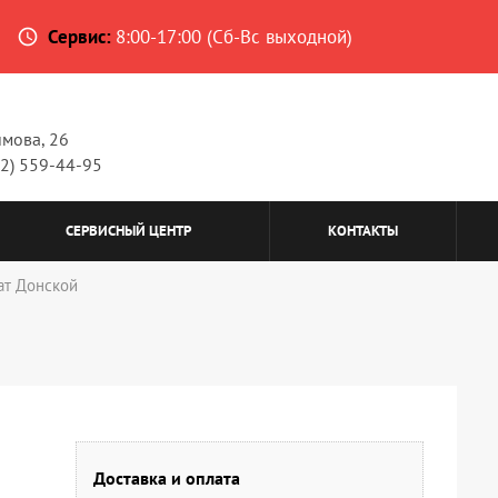
Сервис:
8:00-17:00 (Сб-Вс выходной)
access_time
имова, 26
62) 559-44-95
СЕРВИСНЫЙ ЦЕНТР
КОНТАКТЫ
ат Донской
Доставка и оплата