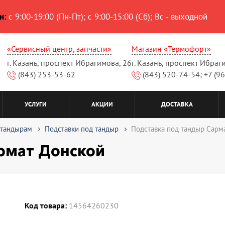
н:
с 9:00-19:00 (Пн-Пт); с 9:00-15:00 (Сб); Вс - выходной
«Сервисный центр, запчасти»
Магазин «Термофорт»
г. Казань, проспект Ибрагимова, 26
г. Казань, проспект Ибраг
(843) 253-53-62
(843) 520-74-54; +7 (9
УСЛУГИ
АКЦИИ
ДОСТАВКА
 тандырам
Подставки под тандыр
Подставка под тандыр Сарм
рмат Донской
Код товара:
14564260230