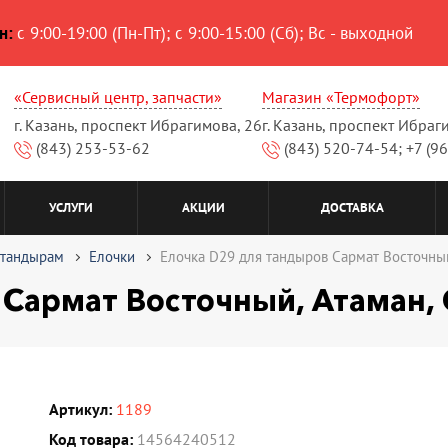
н:
с 9:00-19:00 (Пн-Пт); с 9:00-15:00 (Сб); Вс - выходной
«Сервисный центр, запчасти»
Магазин «Термофорт»
г. Казань, проспект Ибрагимова, 26
г. Казань, проспект Ибраг
(843) 253-53-62
(843) 520-74-54; +7 (9
УСЛУГИ
АКЦИИ
ДОСТАВКА
 тандырам
Елочки
Елочка D29 для тандыров Сармат Восточный
 Сармат Восточный, Атаман,
Артикул:
1189
Код товара:
14564240512