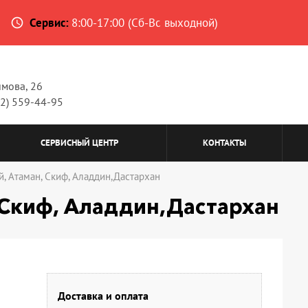
Сервис:
8:00-17:00 (Сб-Вс выходной)
access_time
имова, 26
62) 559-44-95
СЕРВИСНЫЙ ЦЕНТР
КОНТАКТЫ
, Атаман, Скиф, Аладдин,Дастархан
 Скиф, Аладдин,Дастархан
Доставка и оплата