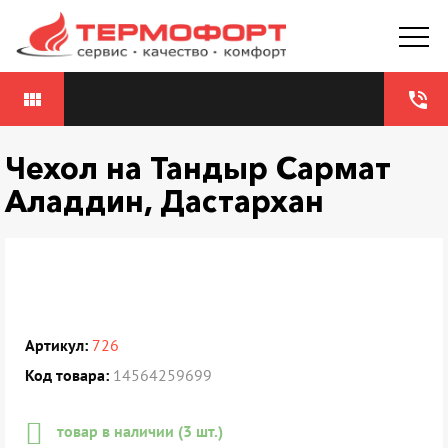
view_module
phone_in_talk
Чехол на Тандыр Сармат
Аладдин, Дастархан
Артикул:
726
Код товара:
14564259699
товар в наличии (3 шт.)