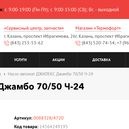
н:
с 9:00-19:00 (Пн-Пт); с 9:00-15:00 (Сб); Вс - выходной
«Сервисный центр, запчасти»
Магазин «Термофорт»
г. Казань, проспект Ибрагимова, 26
г. Казань, проспект Ибраг
(843) 253-53-62
(843) 520-74-54; +7 (9
УСЛУГИ
АКЦИИ
ДОСТАВКА
и
Насос-автомат ДЖИЛЕКС Джамбо 70/50 Ч-24
Джамбо 70/50 Ч-24
Артикул:
0088328/4720
Код товара:
14564249195