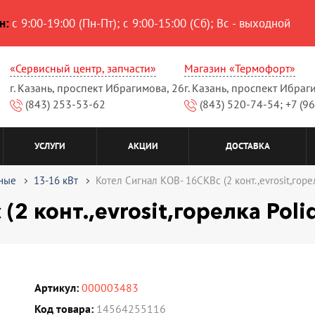
н:
с 9:00-19:00 (Пн-Пт); с 9:00-15:00 (Сб); Вс - выходной
«Сервисный центр, запчасти»
Магазин «Термофорт»
г. Казань, проспект Ибрагимова, 26
г. Казань, проспект Ибраг
(843) 253-53-62
(843) 520-74-54; +7 (9
УСЛУГИ
АКЦИИ
ДОСТАВКА
ные
13-16 кВт
Котел Сигнал КОВ- 16СКВс (2 конт.,evrosit,горел
2 конт.,evrosit,горелка Poli
Артикул:
000003483
Код товара:
14564255116