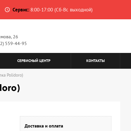
Сервис:
8:00-17:00 (Сб-Вс выходной)
access_time
имова, 26
62) 559-44-95
СЕРВИСНЫЙ ЦЕНТР
КОНТАКТЫ
ка Polidoro)
doro)
Доставка и оплата