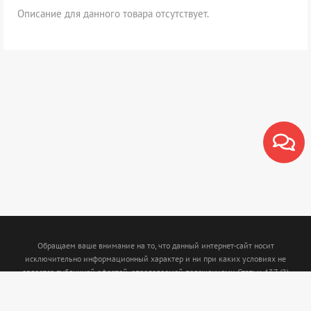
Описание для данного товара отсутствует.
Обращаем ваше внимание на то, что данный интернет-сайт носит
исключительно информационный характер и ни при каких условиях не
является публичной офертой, определяемой положениями Статьи 437 (2)
Гражданского кодекса Российской Федерации. Для получения подробной
информации о наличии и стоимости указанных товаров и (или) услуг,