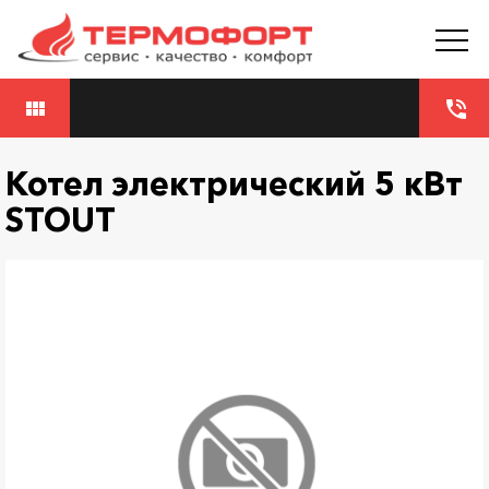
view_module
phone_in_talk
Котел электрический 5 кВт
STOUT