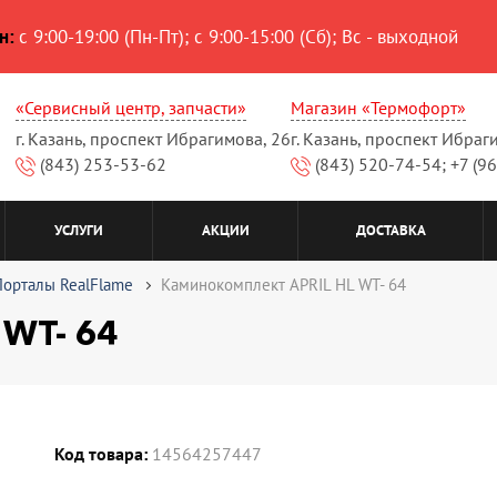
н:
с 9:00-19:00 (Пн-Пт); с 9:00-15:00 (Сб); Вс - выходной
«Сервисный центр, запчасти»
Магазин «Термофорт»
г. Казань, проспект Ибрагимова, 26
г. Казань, проспект Ибраг
(843) 253-53-62
(843) 520-74-54; +7 (9
УСЛУГИ
АКЦИИ
ДОСТАВКА
Порталы RealFlame
Каминокомплект APRIL HL WT- 64
 WT- 64
Код товара:
14564257447