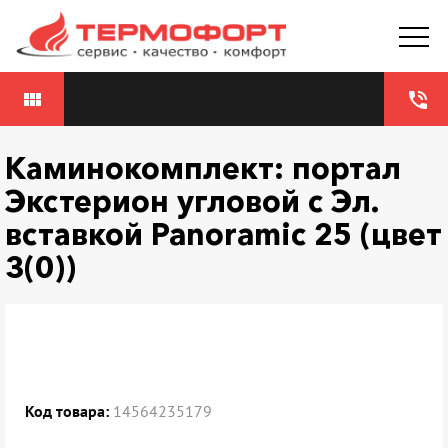
view_module
phone_in_talk
Каминокомплект: портал
Экстерион угловой с Эл.
вставкой Panoramic 25 (цвет
3(0))
Код товара:
14564235179