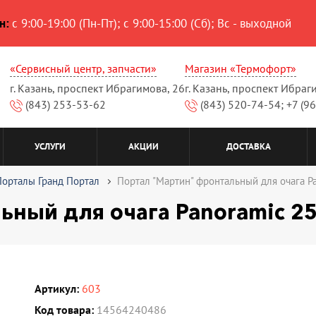
н:
с 9:00-19:00 (Пн-Пт); с 9:00-15:00 (Сб); Вс - выходной
«Сервисный центр, запчасти»
Магазин «Термофорт»
г. Казань, проспект Ибрагимова, 26
г. Казань, проспект Ибраг
(843) 253-53-62
(843) 520-74-54; +7 (9
УСЛУГИ
АКЦИИ
ДОСТАВКА
Порталы Гранд Портал
Портал "Мартин" фронтальный для очага P
ьный для очага Panoramic 25
Артикул:
603
Код товара:
14564240486