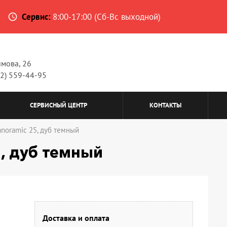
Сервис:
8:00-17:00 (Сб-Вс выходной)
access_time
имова, 26
62) 559-44-95
СЕРВИСНЫЙ ЦЕНТР
КОНТАКТЫ
anoramic 25, дуб темный
, дуб темный
Доставка и оплата