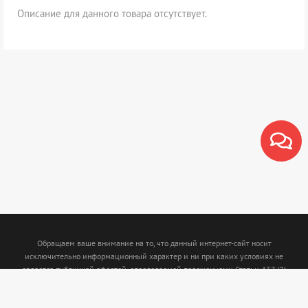
Описание для данного товара отсутствует.
Обращаем ваше внимание на то, что данный интернет-сайт носит
исключительно информационный характер и ни при каких условиях не
является публичной офертой, определяемой положениями Статьи 437 (2)
Гражданского кодекса Российской Федерации. Для получения подробной
информации о наличии и стоимости указанных товаров и (или) услуг,