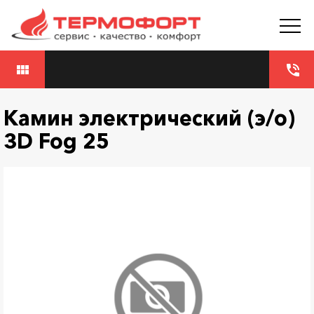
view_module
phone_in_talk
Камин электрический (э/о)
3D Fog 25