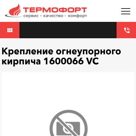
view_module
phone_in_talk
Крепление огнеупорного
кирпича 1600066 VC