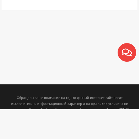
Обращаем ваше внимание на то, что данный интернет-сайт носит
исключительно информационный характер и ни при каких условиях не
является публичной офертой, определяемой положениями Статьи 437 (2)
Гражданского кодекса Российской Федерации. Для получения подробной
информации о наличии и стоимости указанных товаров и (или) услуг,
пожалуйста, обращайтесь к менеджерам с помощью специальной формы связи
или по телефону: (843)5-210-210. Интернет магазин www.termofort.ru не
осуществляет сбор, хранение обработку и передачу любых персональных