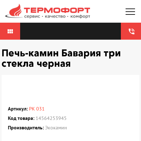
view_module
phone_in_talk
Печь-камин Бавария три
стекла черная
Артикул:
РК 031
Код товара:
14564253945
Производитель:
Экокамин