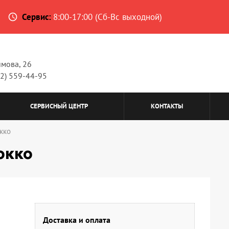
Сервис:
8:00-17:00 (Сб-Вс выходной)
access_time
имова, 26
62) 559-44-95
СЕРВИСНЫЙ ЦЕНТР
КОНТАКТЫ
кко
окко
Доставка и оплата