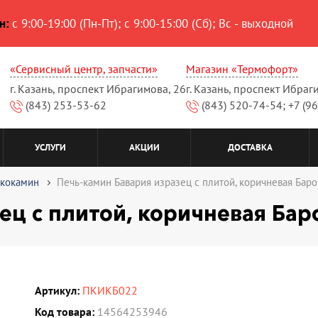
н:
с 9:00-19:00 (Пн-Пт); с 9:00-15:00 (Сб); Вс - выходной
«Сервисный центр, запчасти»
Магазин «Термофорт»
г. Казань, проспект Ибрагимова, 26
г. Казань, проспект Ибраг
(843) 253-53-62
(843) 520-74-54; +7 (9
УСЛУГИ
АКЦИИ
ДОСТАВКА
кокамин
Печь-камин Бавария изразец c плитой, коричневая Баро
ец c плитой, коричневая Бар
Артикул:
ПКИКБ022
Код товара:
14564253946