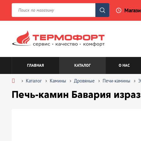
Магази
access_time
ГЛАВНАЯ
КАТАЛОГ
О НАС
Каталог
Камины
Дровяные
Печи-камины
Э
Печь-камин Бавария израз