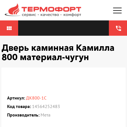
view_module
phone_in_talk
Дверь каминная Камилла
800 материал-чугун
Артикул:
ДК800-1С
Код товара:
14564252483
Производитель:
Мета