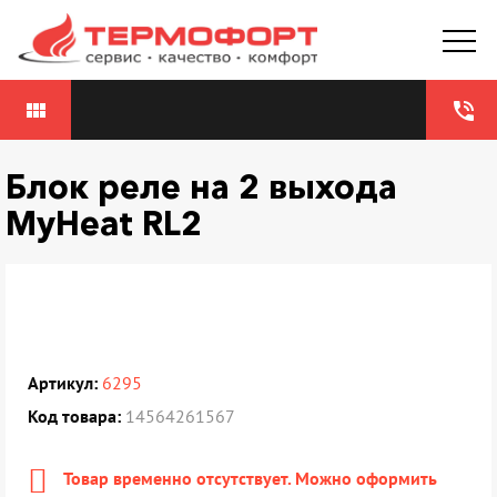
view_module
phone_in_talk
Блок реле на 2 выхода
MyHeat RL2
Артикул:
6295
Код товара:
14564261567
Товар временно отсутствует. Можно оформить