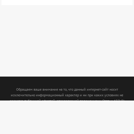
Обращаем ваше внимание на то, что данный интернет-сайт носит
исключительно информационный характер и ни при каких условиях не
является публичной офертой, определяемой положениями Статьи 437 (2)
Гражданского кодекса Российской Федерации. Для получения подробной
информации о наличии и стоимости указанных товаров и (или) услуг,
пожалуйста, обращайтесь к менеджерам с помощью специальной формы связи
или по телефону: (843)5-210-210. Интернет магазин www.termofort.ru не
осуществляет сбор, хранение обработку и передачу любых персональных