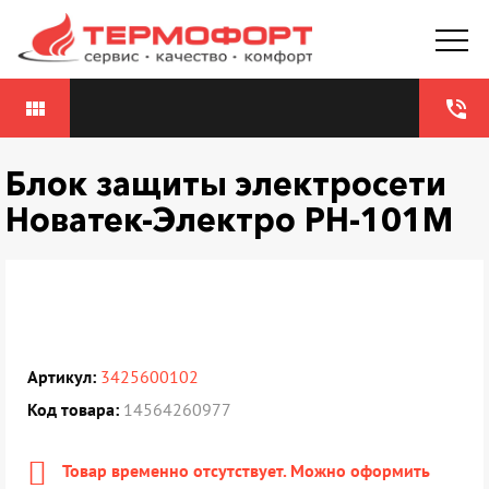
view_module
phone_in_talk
Блок защиты электросети
Новатек-Электро PH-101M
Артикул:
3425600102
Код товара:
14564260977
Товар временно отсутствует. Можно оформить