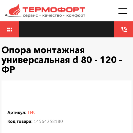
view_module
phone_in_talk
Опора монтажная
универсальная d 80 - 120 -
ФР
Артикул:
ТИС
Код товара:
14564258180