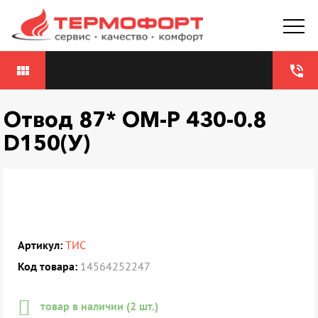
view_module
phone_in_talk
Отвод 87* ОМ-Р 430-0.8
D150(У)
Артикул:
ТИС
Код товара:
14564252247
товар в наличии (2 шт.)