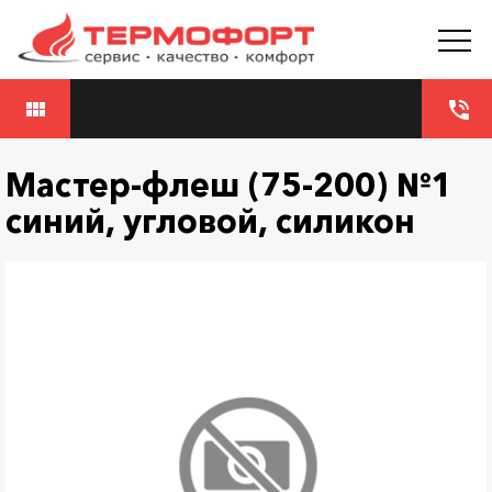
view_module
phone_in_talk
Мастер-флеш (75-200) №1
синий, угловой, силикон