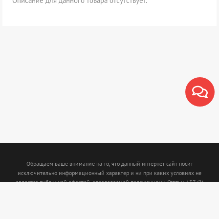
Описание для данного товара отсутствует.
Обращаем ваше внимание на то, что данный интернет-сайт носит
исключительно информационный характер и ни при каких условиях не
является публичной офертой, определяемой положениями Статьи 437 (2)
Гражданского кодекса Российской Федерации. Для получения подробной
информации о наличии и стоимости указанных товаров и (или) услуг,
пожалуйста, обращайтесь к менеджерам с помощью специальной формы связи