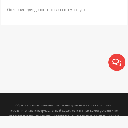
Описание для данного товара отсутствует.
Обращаем ваше внимание на то, что данный интернет-сайт носит
исключительно информационный характер и ни при каких условиях не
является публичной офертой, определяемой положениями Статьи 437 (2)
Гражданского кодекса Российской Федерации. Для получения подробной
информации о наличии и стоимости указанных товаров и (или) услуг,