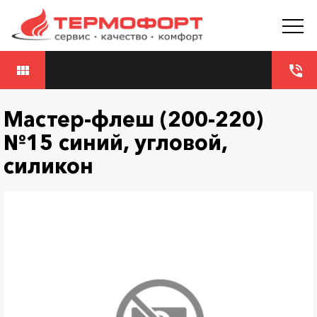
view_module
phone_in_talk
Мастер-флеш (200-220)
№15 синий, угловой,
силикон