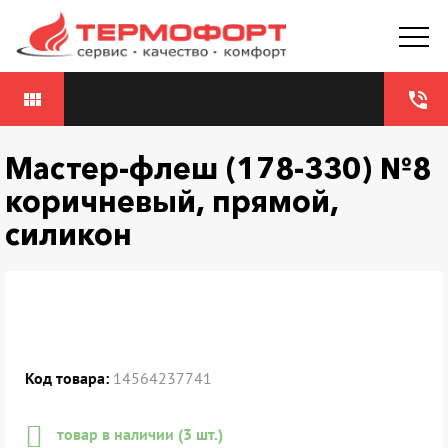
view_module
phone_in_talk
Мастер-флеш (178-330) №8
коричневый, прямой,
силикон
Код товара:
14564237741
товар в наличии (3 шт.)