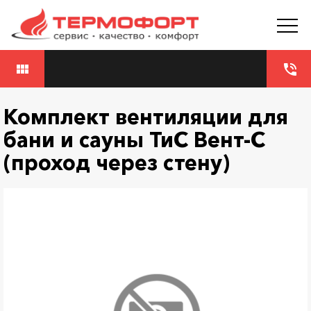
view_module
phone_in_talk
Комплект вентиляции для
бани и сауны ТиС Вент-С
(проход через стену)