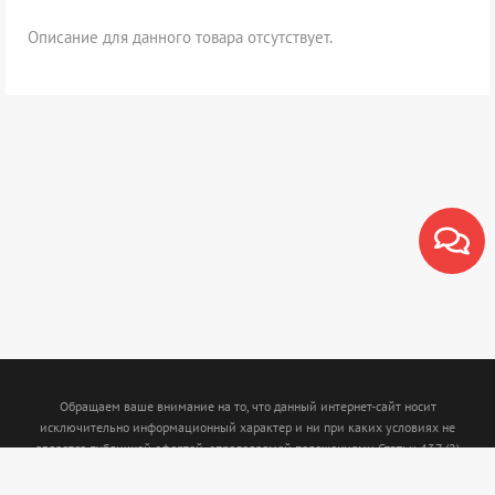
Описание для данного товара отсутствует.
Обращаем ваше внимание на то, что данный интернет-сайт носит
исключительно информационный характер и ни при каких условиях не
является публичной офертой, определяемой положениями Статьи 437 (2)
Гражданского кодекса Российской Федерации. Для получения подробной
информации о наличии и стоимости указанных товаров и (или) услуг,