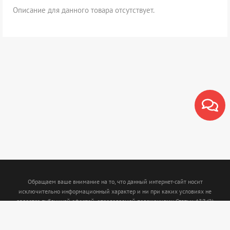
Описание для данного товара отсутствует.
Обращаем ваше внимание на то, что данный интернет-сайт носит
исключительно информационный характер и ни при каких условиях не
является публичной офертой, определяемой положениями Статьи 437 (2)
Гражданского кодекса Российской Федерации. Для получения подробной
информации о наличии и стоимости указанных товаров и (или) услуг,