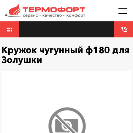
view_module
phone_in_talk
Кружок чугунный ф180 для
Золушки