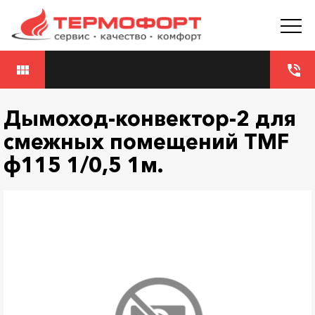
view_module
phone_in_talk
Дымоход-конвектор-2 для
смежных помещений TMF
ф115 1/0,5 1м.