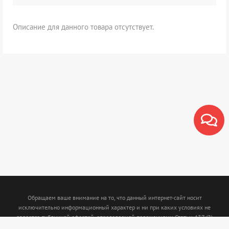
Описание для данного товара отсутствует.
Обращаем ваше внимание на то, что данный интернет-сайт носит
исключительно информационный характер и ни при каких условиях не
является публичной офертой, определяемой положениями Статьи 437 (2)
Гражданского кодекса Российской Федерации. Для получения подробной