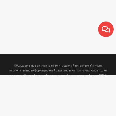
Обращаем ваше внимание на то, что данный интернет-сайт носит
исключительно информационный характер и ни при каких условиях не
является публичной офертой, определяемой положениями Статьи 437 (2)
Гражданского кодекса Российской Федерации. Для получения подробной
информации о наличии и стоимости указанных товаров и (или) услуг,
пожалуйста, обращайтесь к менеджерам с помощью специальной формы связи
или по телефону: (843)5-210-210. Интернет магазин www.termofort.ru не
осуществляет сбор, хранение обработку и передачу любых персональных
данных посетителей сайта.