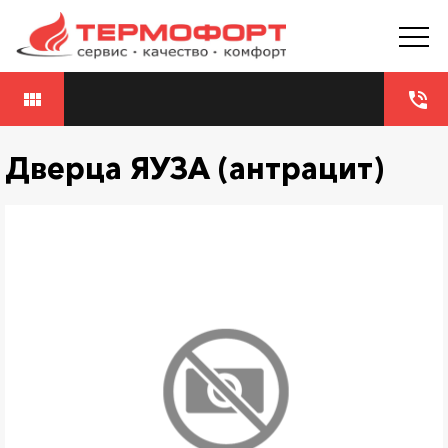
view_module
phone_in_talk
Дверца ЯУЗА (антрацит)