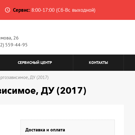
Сервис:
8:00-17:00 (Сб-Вс выходной)
access_time
имова, 26
62) 559-44-95
СЕРВИСНЫЙ ЦЕНТР
КОНТАКТЫ
ргозависимое, ДУ (2017)
висимое, ДУ (2017)
Доставка и оплата