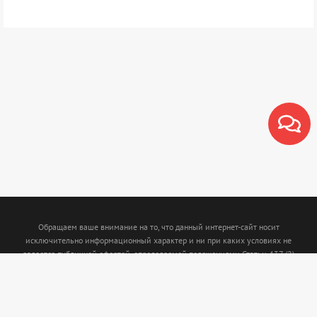
Обращаем ваше внимание на то, что данный интернет-сайт носит
исключительно информационный характер и ни при каких условиях не
является публичной офертой, определяемой положениями Статьи 437 (2)
Гражданского кодекса Российской Федерации. Для получения подробной
информации о наличии и стоимости указанных товаров и (или) услуг,
пожалуйста, обращайтесь к менеджерам с помощью специальной формы связи
или по телефону: (843)5-210-210. Интернет магазин www.termofort.ru не