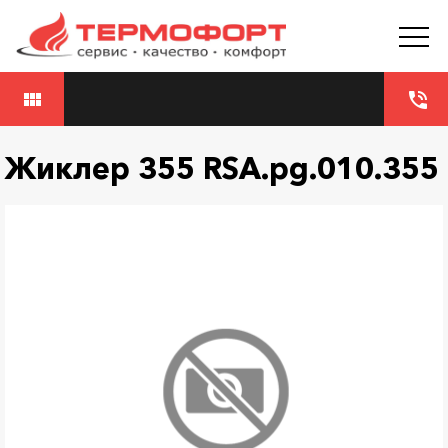
view_module
phone_in_talk
Жиклер 355 RSA.pg.010.355