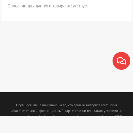
Описание для данного товара отсутствует.
Обращаем ваше внимание на то, что данный интернет-сайт носит
исключительно информационный характер и ни при каких условиях не
является публичной офертой, определяемой положениями Статьи 437 (2)
Гражданского кодекса Российской Федерации. Для получения подробной
информации о наличии и стоимости указанных товаров и (или) услуг,