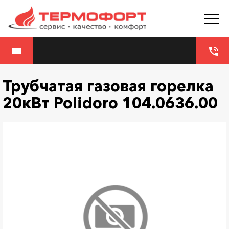
view_module
phone_in_talk
Трубчатая газовая горелка
20кВт Polidoro 104.0636.00