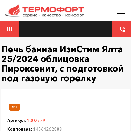
view_module
phone_in_talk
Печь банная ИзиСтим Ялта
25/2024 облицовка
Пироксенит, с подготовкой
под газовую горелку
ХИТ
Артикул:
1002729
Код товара:
14564262888