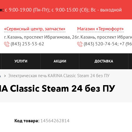
н:
с 9:00-19:00 (Пн-Пт); с 9:00-15:00 (Сб); Вс - выходной
«Сервисный центр, запчасти»
Магазин «Термофорт»
г. Казань, проспект Ибрагимова, 26
г. Казань, проспект Ибраг
(843) 253-53-62
(843) 520-74-54; +7 (9
УСЛУГИ
АКЦИИ
ДОСТАВКА
A
Электрическая печь KARINA Classic Steam 24 без ПУ
 Classic Steam 24 без ПУ
Код товара:
14564262814