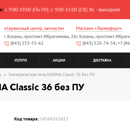
н:
с 9:00-19:00 (Пн-Пт); с 9:00-15:00 (Сб); Вс - выходной
«Сервисный центр, запчасти»
Магазин «Термофорт»
г. Казань, проспект Ибрагимова, 26
г. Казань, проспект Ибраг
(843) 253-53-62
(843) 520-74-54; +7 (9
УСЛУГИ
АКЦИИ
ДОСТАВКА
A
Электрическая печь KARINA Classic 36 без ПУ
 Classic 36 без ПУ
Код товара:
14564262817