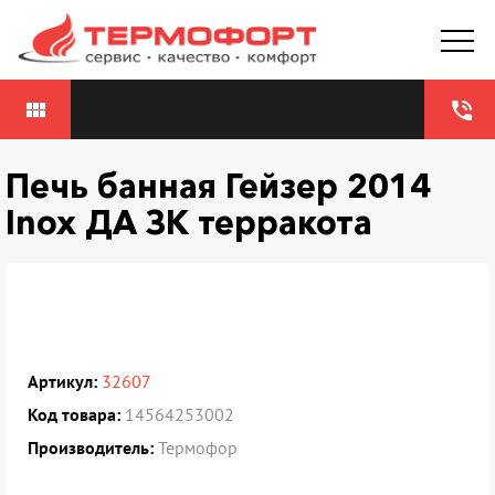
view_module
phone_in_talk
Печь банная Гейзер 2014
Inox ДА ЗК терракота
Артикул:
32607
Код товара:
14564253002
Производитель:
Термофор