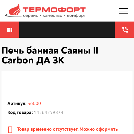
view_module
phone_in_talk
Печь банная Саяны II
Carbon ДА ЗК
Артикул:
36000
Код товара:
14564259874
Товар временно отсутствует. Можно оформить