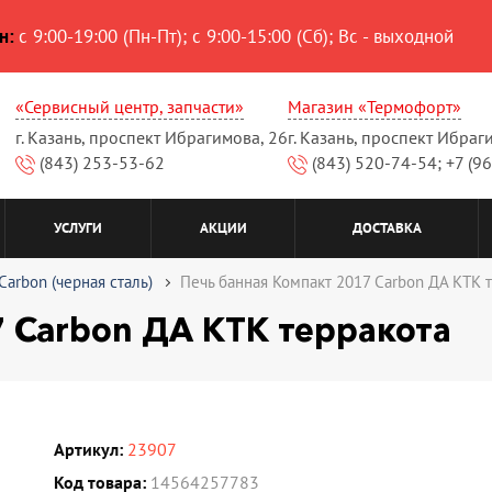
н:
с 9:00-19:00 (Пн-Пт); с 9:00-15:00 (Сб); Вс - выходной
«Сервисный центр, запчасти»
Магазин «Термофорт»
г. Казань, проспект Ибрагимова, 26
г. Казань, проспект Ибраг
(843) 253-53-62
(843) 520-74-54; +7 (9
УСЛУГИ
АКЦИИ
ДОСТАВКА
Carbon (черная сталь)
Печь банная Компакт 2017 Carbon ДА КТК 
 Carbon ДА КТК терракота
Артикул:
23907
Код товара:
14564257783