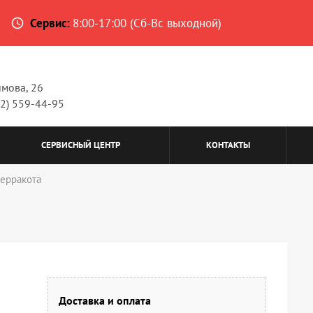
Сервис:
8:00-17:00 (Сб-Вс выходной)
access_time
имова, 26
62) 559-44-95
СЕРВИСНЫЙ ЦЕНТР
КОНТАКТЫ
терракота
Доставка и оплата