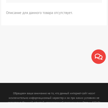
Описание для данного товара отсутствует.
Обращаем ваше внимание на то, что данный интернет-сайт носит
исключительно информационный характер и ни при каких условиях не
является публичной офертой, определяемой положениями Статьи 437 (2)
Гражданского кодекса Российской Федерации. Для получения подробной