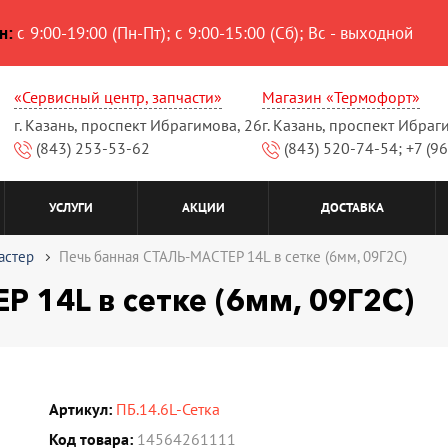
н:
с 9:00-19:00 (Пн-Пт); с 9:00-15:00 (Сб); Вс - выходной
«Сервисный центр, запчасти»
Магазин «Термофорт»
г. Казань, проспект Ибрагимова, 26
г. Казань, проспект Ибраг
(843) 253-53-62
(843) 520-74-54; +7 (9
УСЛУГИ
АКЦИИ
ДОСТАВКА
астер
Печь банная СТАЛЬ-МАСТЕР 14L в сетке (6мм, 09Г2С)
 14L в сетке (6мм, 09Г2С)
Артикул:
ПБ.14.6L-Сетка
Код товара:
14564261111