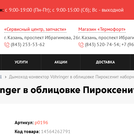
н:
с 9:00-19:00 (Пн-Пт); с 9:00-15:00 (Сб); Вс - выходной
«Сервисный центр, запчасти»
Магазин «Термофорт»
г. Казань, проспект Ибрагимова, 26
г. Казань, проспект Ибраг
(843) 253-53-62
(843) 520-74-54; +7 (9
УСЛУГИ
АКЦИИ
ДОСТАВКА
l
Дымоход-конвектор Vöhringer в облицовке Пироксенит набор
nger в облицовке Пироксен
Артикул:
p0196
Код товара:
14564262791