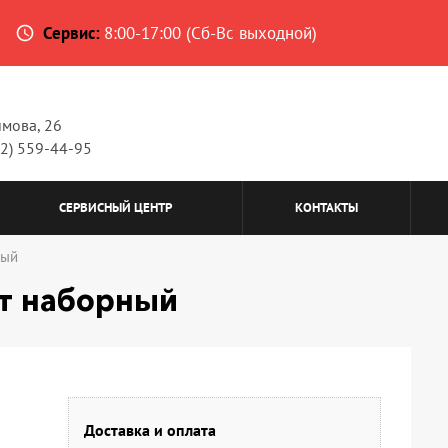
Сервис:
8:00-17:00 (Сб-Вс выходной)
access_time
имова, 26
62) 559-44-95
СЕРВИСНЫЙ ЦЕНТР
КОНТАКТЫ
ный
ит наборный
Доставка и оплата