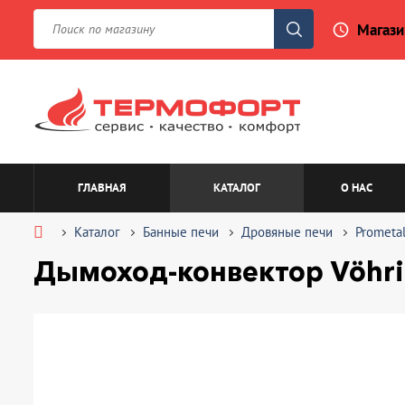
Магази
access_time
ГЛАВНАЯ
КАТАЛОГ
О НАС
Каталог
Банные печи
Дровяные печи
Prometal
Дымоход-конвектор Vöhri