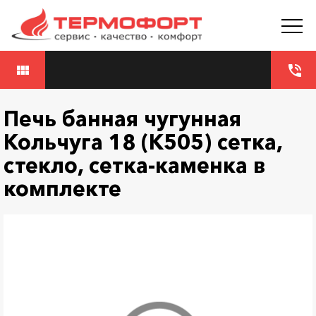
view_module
phone_in_talk
Печь банная чугунная
Кольчуга 18 (К505) сетка,
стекло, сетка-каменка в
комплекте