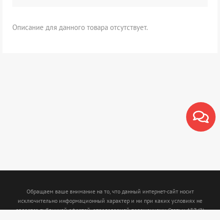
Описание для данного товара отсутствует.
Обращаем ваше внимание на то, что данный интернет-сайт носит
исключительно информационный характер и ни при каких условиях не
является публичной офертой, определяемой положениями Статьи 437 (2)
Гражданского кодекса Российской Федерации. Для получения подробной