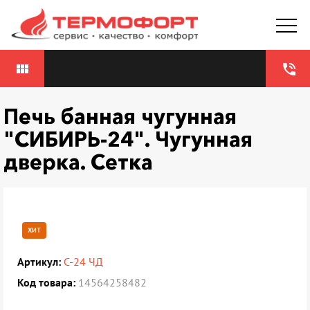
view_module
phone_in_talk
Печь банная чугунная
"СИБИРЬ-24". Чугунная
дверка. Сетка
ХИТ
Артикул:
С-24 ЧД
Код товара:
14564258482