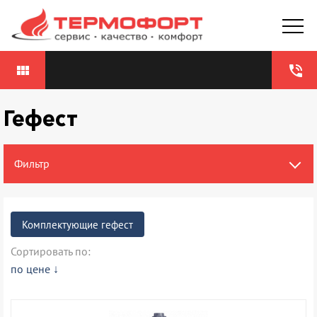
view_module
phone_in_talk
Гефест
Фильтр
комплектующие гефест
Сортировать по:
по цене