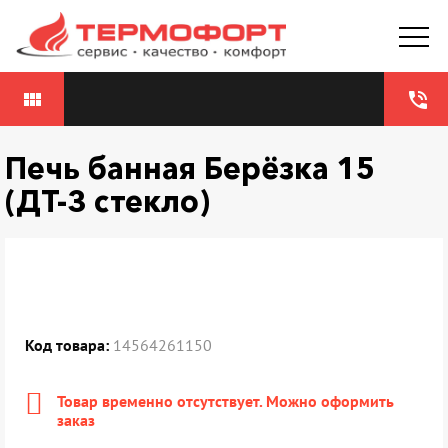
view_module
phone_in_talk
Печь банная Берёзка 15
(ДТ-3 стекло)
Код товара:
14564261150
Товар временно отсутствует. Можно оформить
заказ