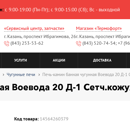
н:
с 9:00-19:00 (Пн-Пт); с 9:00-15:00 (Сб); Вс - выходной
«Сервисный центр, запчасти»
Магазин «Термофорт»
г. Казань, проспект Ибрагимова, 26
г. Казань, проспект Ибраг
(843) 253-53-62
(843) 520-74-54; +7 (9
УСЛУГИ
АКЦИИ
ДОСТАВКА
Чугунные печи
Печь-камин банная чугунная Воевода 20 Д-1 
ая Воевода 20 Д-1 Сетч.кожу
Код товара:
14564260379