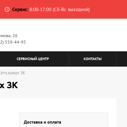
Сервис:
8:00-17:00 (Сб-Вс выходной)
access_time
имова, 26
62) 559-44-95
СЕРВИСНЫЙ ЦЕНТР
КОНТАКТЫ
Сетч.кожух ЗК
х ЗК
Доставка и оплата