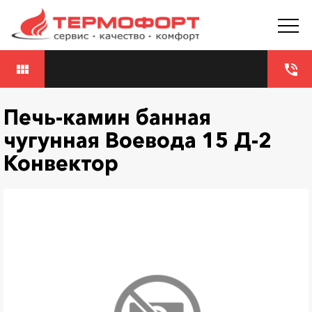
view_module
phone_in_talk
Печь-камин банная
чугунная Воевода 15 Д-2
Конвектор