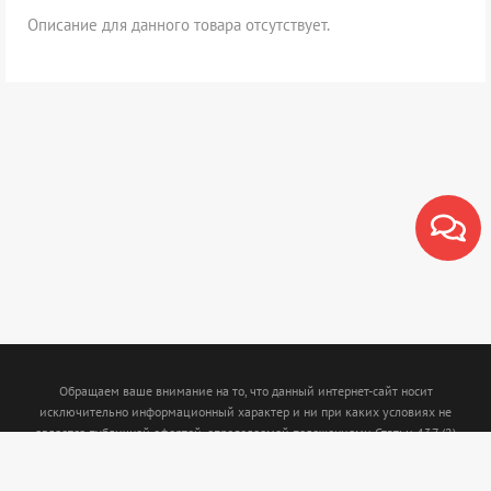
Описание для данного товара отсутствует.
Обращаем ваше внимание на то, что данный интернет-сайт носит
исключительно информационный характер и ни при каких условиях не
является публичной офертой, определяемой положениями Статьи 437 (2)
Гражданского кодекса Российской Федерации. Для получения подробной
информации о наличии и стоимости указанных товаров и (или) услуг,