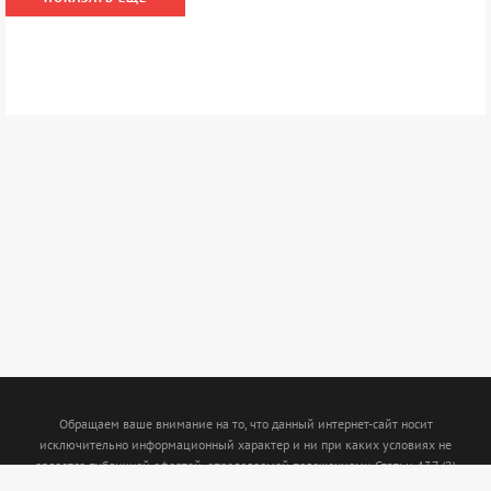
Обращаем ваше внимание на то, что данный интернет-сайт носит
исключительно информационный характер и ни при каких условиях не
является публичной офертой, определяемой положениями Статьи 437 (2)
Гражданского кодекса Российской Федерации. Для получения подробной